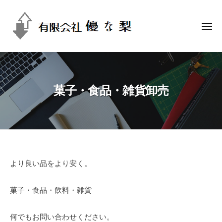
有
コ
限
ン
会
メ
テ
ニ
社
ュ
ン
ー
有
優
ツ
限
な
へ
会
梨
ス
菓子・食品・雑貨卸売
社
キ
ッ
優
プ
な
梨
菓
より良い品をより安く。
子・
菓子・食品・飲料・雑貨
食
品・
何でもお問い合わせください。