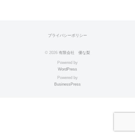
雑
貨
卸
プライバシーポリシー
売
© 2026
有限会社 優な梨
2022
年
Powered by
3
WordPress
月
Powered by
28
BusinessPress
日
by
yuunari_admin